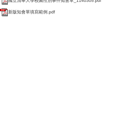
國立清華大學校園性別事件知會單_1140305.pdf
新版知會單填寫範例.pdf