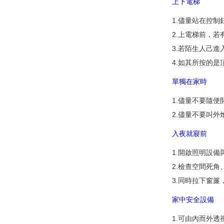
上下電梯
1.儘量站在控
2.上電梯前，
3.若陌生人己
4.如其所按的
單獨在家時
1.儘量不要隨便
2.儘量不要叫外
入夜就寢前
1.開啟照明設備
2.檢查空間死
3.同時拉下窗簾
家中安全設備
1.可由內而外透