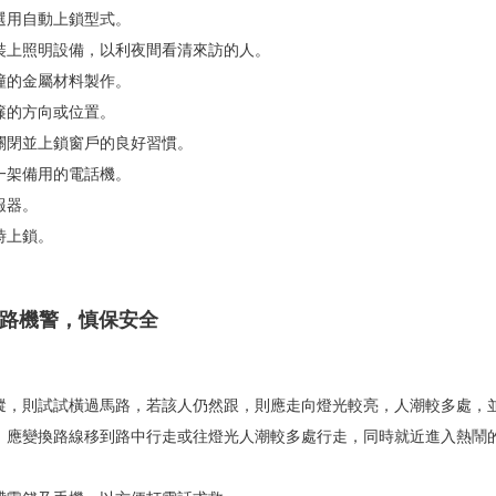
鎖選用自動上鎖型式。
應裝上照明設備，以利夜間看清來訪的人。
耐撞的金屬材料製作。
簾的方向或位置。
前關閉並上鎖窗戶的良好習慣。
設一架備用的電話機。
報器。
時上鎖。
行路機警，慎保安全
跟蹤，則試試橫過馬路，若該人仍然跟，則應走向燈光較亮，人潮較多處，
時，應變換路線移到路中行走或往燈光人潮較多處行走，同時就近進入熱鬧