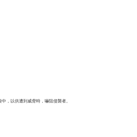
袋中，以供遭到威脅時，嚇阻侵襲者。