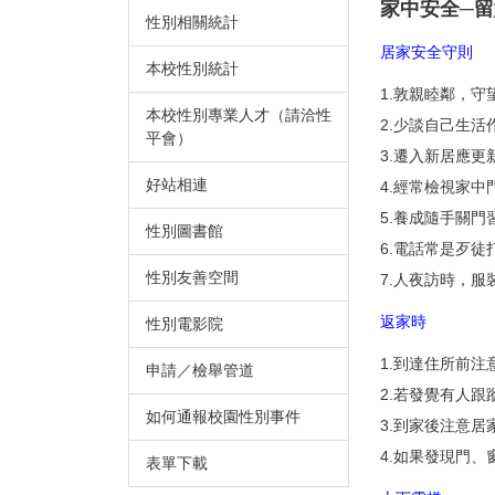
家中安全─
性別相關統計
居家安全守則
本校性別統計
1.敦親睦鄰，守
本校性別專業人才（請洽性
2.少談自己生活
平會）
3.遷入新居應
好站相連
4.經常檢視家中
5.養成隨手關
性別圖書館
6.電話常是歹
性別友善空間
7.人夜訪時，
返家時
性別電影院
1.到達住所前注
申請／檢舉管道
2.若發覺有人
如何通報校園性別事件
3.到家後注意居
4.如果發現門
表單下載