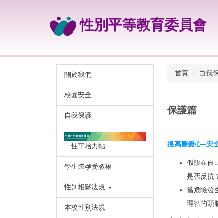
跳
到
性別平等教育委員會
主
要
內
容
區
首頁
自我
關於我們
校園安全
保護篇
自我保護
提高警覺心─安
性平培力帖
假設在自
學生懷孕受教權
是否反抗
性別相關法規
當危險發
理智的頭
本校性別法規