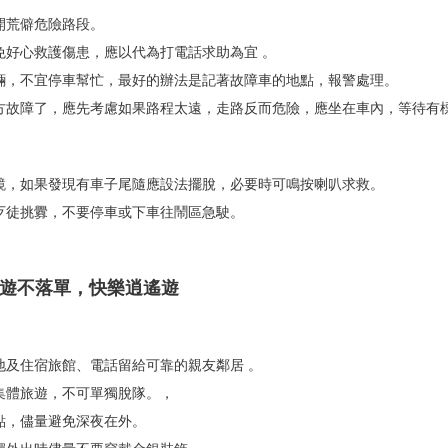
開荒僻危險路段。
避免好心救護傷患，應以代為打電話求助為宜 。
車輛，不宜停車幫忙，最好的辦法是記著故障車的地點，報警處理。
地方故障了，應先考慮如果路程太遠，走路反而危險，應坐在車內，等待有
照鏡，如果發現有車子尾隨應設法擺脫，必要時可鳴按喇叭求救。
遭歹徒挑釁，不要停車或下車往鬧區急駛。
出遊不落單，快樂逍遙遊
的地及住宿旅館、電話留給可靠的親友鄰居 。
的集體旅遊，不可單獨脫隊。，
地點，儘量避免深夜在外。