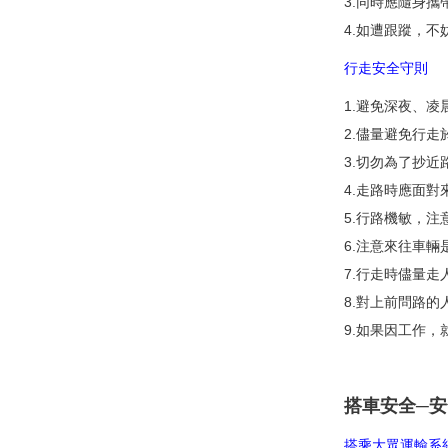
3.同時應隨身
4.如遭跟蹤，
行走安全守則
1.避免深夜、
2.儘量避免行
3.切勿為了抄
4.走路時應面
5.行路機敏，
6.注意來往車
7.行走時儘量
8.對上前問路
9.如果因工作
搭車安全─
搭乘大眾運輸系