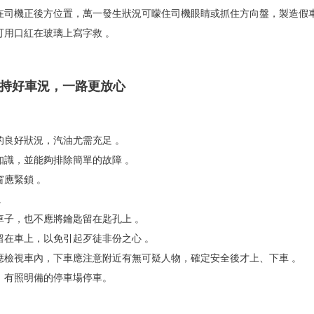
坐在司機正後方位置，萬一發生狀況可曚住司機眼睛或抓住方向盤，製造假車
可用口紅在玻璃上寫字救 。
維持好車況，一路更放心
的良好狀況，汽油尤需充足 。
知識，並能夠排除簡單的故障 。
窗應緊鎖 。
。
車子，也不應將鑰匙留在匙孔上 。
留在車上，以免引起歹徒非份之心 。
，應檢視車內，下車應注意附近有無可疑人物，確定安全後才上、下車 。
好、有照明備的停車場停車。