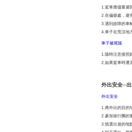
1.駕車應儘量避
2.在偏僻處，
3.遇到故障的
4.車子在荒涼
車子被尾隨
1.隨時注意後
2.如果駕車時
外出安全─
外出安全
1.將外出的目
2.參加旅行團
3.慎選出遊的