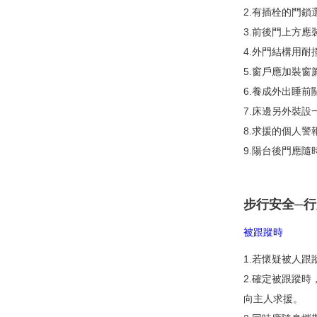
2.有插栓的門
3.前後門上方
4.外門結構用
5.窗戶應加裝窗
6.養成外出睡
7.床邊另外裝
8.求援的個人警
9.陽台後門應隨
步行安全─
被跟蹤時
1.若懷疑被人
2.確定被跟蹤
向主人求援。