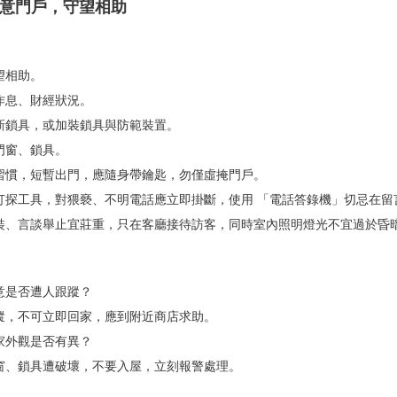
留意門戶，守望相助
望相助。
作息、財經狀況。
更新鎖具，或加裝鎖具與防範裝置。
門窗、鎖具。
門習慣，短暫出門，應隨身帶鑰匙，勿僅虛掩門戶。
徒打探工具，對猥褻、不明電話應立即掛斷，使用 「電話答錄機」切忌在留
服裝、言談舉止宜莊重，只在客廳接待訪客，同時室內照明燈光不宜過於昏
意是否遭人跟蹤？
跟蹤，不可立即回家，應到附近商店求助。
家外觀是否有異？
、窗、鎖具遭破壞，不要入屋，立刻報警處理。