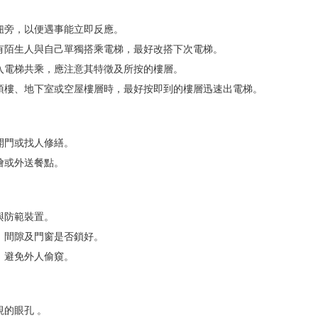
制鈕旁，以便遇事能立即反應。
若有陌生人與自己單獨搭乘電梯，最好改搭下次電梯。
進入電梯共乘，應注意其特徵及所按的樓層。
是頂樓、地下室或空屋樓層時，最好按即到的樓層迅速出電梯。
開門或找人修繕。
燴或外送餐點。
與防範裝置。
角、間隙及門窗是否鎖好。
，避免外人偷窺。
視的眼孔 。