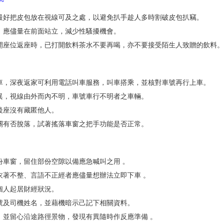
，最好把皮包放在視線可及之處，以避免扒手趁人多時割破皮包扒竊。
多，應儘量在前面站立，減少性騷擾機會。
離開座位返座時，已打開飲料茶水不要再喝，亦不要接受陌生人致贈的飲料
搭車，深夜返家可利用電話叫車服務，叫車搭乘，並核對車號再行上車。
怪異，視線由外而內不明，車號車行不明者之車輛。
，後座沒有藏匿他人。
開關有否脫落，試著搖落車窗之把手功能是否正常。
部份車窗，留住部份空隙以備應急喊叫之用 。
、衣著不整、言語不正經者應儘量想辦法立即下車 。
及個人起居財經狀況。
車號及司機姓名，並藉機暗示己記下相關資料。
線，並留心沿途路徑景物，發現有異隨時作反應準備 。