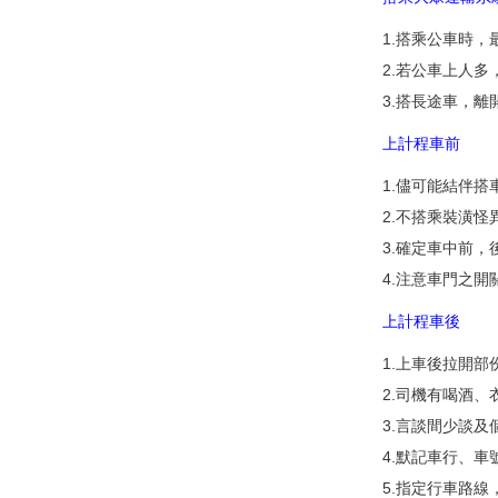
1.搭乘公車時
2.若公車上人
3.搭長途車，
上計程車前
1.儘可能結伴
2.不搭乘裝潢
3.確定車中前
4.注意車門之
上計程車後
1.上車後拉開
2.司機有喝酒
3.言談間少談
4.默記車行、
5.指定行車路