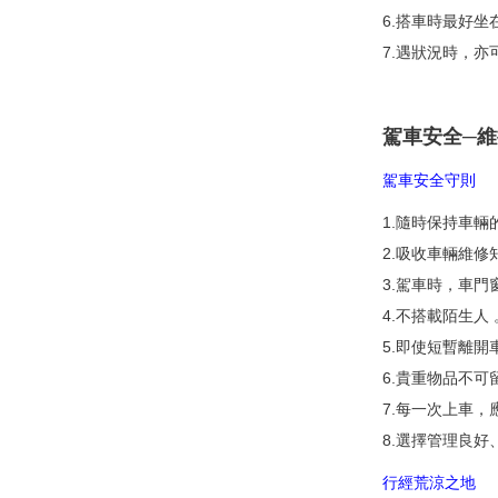
6.搭車時最好
7.遇狀況時，亦
駕車安全─
駕車安全守則
1.隨時保持車輛
2.吸收車輛維修
3.駕車時，車門
4.不搭載陌生人 
5.即使短暫離開
6.貴重物品不可
7.每一次上車
8.選擇管理良
行經荒涼之地