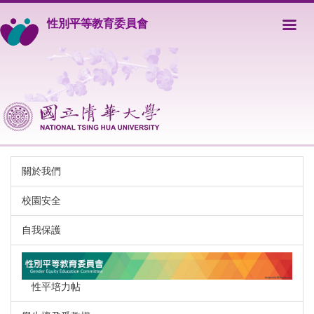
跳
性別平等教育委員會
到
主
要
內
容
區
關於我們
校園安全
自我保護
性平培力帖