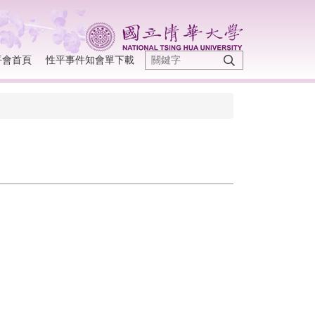
平會首頁
性平事件知會單下載