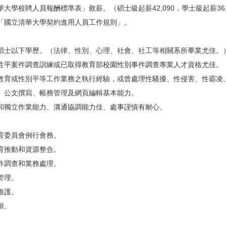
大學校聘人員報酬標準表」敘薪。（碩士級起薪42,090，學士級起薪36,
「國立清華大學契約進用人員工作規則」。
碩士以下學歷。（法律、性別、心理、社會、社工等相關系所畢業尤佳。
性平案件調查訓練或已取得教育部校園性別事件調查專業人才資格尤佳。
教育或性別平等工作業務之執行經驗，或曾處理性騷擾、性侵害、性霸凌
、公文撰寫、帳務管理及網頁編輯基本能力。
和獨立作業能力、溝通協調能力佳、處事謹慎有耐心。
育委員會例行會務。
育推動和資源整合。
件調查和業務處理。
管理。
維護。
項。