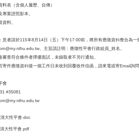
資料表（含個人履歷、自傳）
及專業證照影本。
請資料。
意者請於115年8月14日（五）下午17:00前，將所有應徵資料整合為
om@my.nthu.edu.tw。主旨請註明：應徵性平會行政組員_姓名。
格審查符合條件者擇優面試，未錄取者不另行通知。
若寄件應徵資料後一個工作日未收到回覆收件信函，請來電或寄Email詢
平會
1 #35081
@my.nthu.edu.tw
清大性平會.doc
清大性平會.pdf