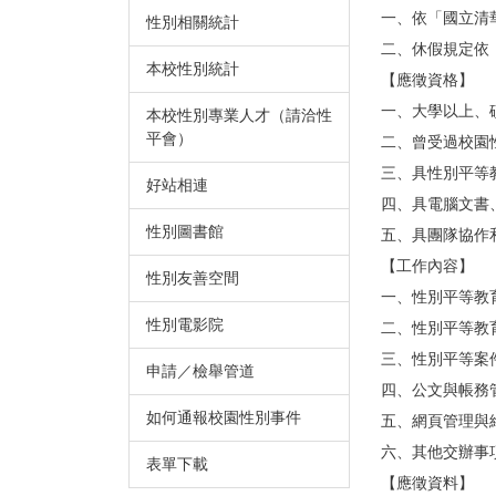
一、依「國立清華
性別相關統計
二、休假規定依
本校性別統計
【應徵資格】
一、大學以上、
本校性別專業人才（請洽性
平會）
二、曾受過校園
三、具性別平等
好站相連
四、具電腦文書
性別圖書館
五、具團隊協作
【工作內容】
性別友善空間
一、性別平等教
性別電影院
二、性別平等教
三、性別平等案
申請／檢舉管道
四、公文與帳務
如何通報校園性別事件
五、網頁管理與
六、其他交辦事
表單下載
【應徵資料】