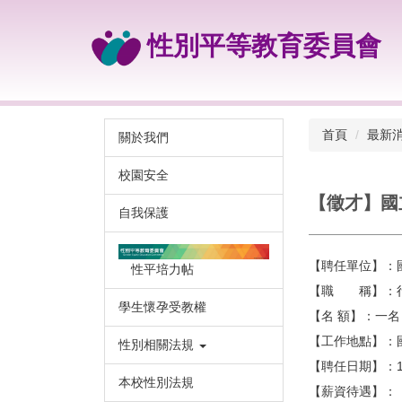
跳
到
性別平等教育委員會
主
要
內
容
區
首頁
最新
關於我們
校園安全
【徵才】國
自我保護
【聘任單位】：
性平培力帖
【職 稱】：
學生懷孕受教權
【名 額】：一名
【工作地點】：
性別相關法規
【聘任日期】：1
本校性別法規
【薪資待遇】：