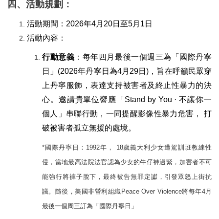
四、活動規劃：
活動期間：2026年4月20日至5月1日
活動內容：
行動意義
：每年四月最後一個週三為「國際丹寧
日」(2026年丹寧日為4月29日
)
，旨在呼籲民眾穿
上丹寧服飾，表達支持被害者及終止性暴力的決
心。邀請貴單位響應「Stand by You · 不讓你一
個人」串聯行動，一同提醒影像性暴力危害， 打
破被害者孤立無援的處境。
*
國際丹寧日：1992年， 18歲義大利少女遭駕訓班教練性
侵，當地最高法院法官認為少女的牛仔褲過緊，加害者不可
能強行將褲子脫下，最終被告無罪定讞，引發眾怒上街抗
議。隨後，美國非營利組織Peace Over Violence將每年4月
最後一個周三訂為「國際丹寧日」