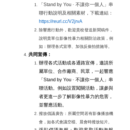
「Stand by You · 不讓你一個人」
串
聯行動說明及相關素材，下載連結：
https://reurl.cc/V2jrvA
除響應行動外，歡迎貴校發送新聞稿件，
說明貴單位影像性暴力相關防治政策，例
如：辦理各式宣導、加強反偷拍措施等。
共同宣傳：
辦理各式活動或各通路宣傳，邀請所
屬單位、合作廠商、民眾，一起響應
「Stand by You · 不讓你一個人」串
聯活動。例如設置闖關活動，讓參與
者更進一步了解影像性暴力的危害，
並響應活動。
撥放倡議廣告：所屬空間若有影像播放機
會，如各式會議空檔、晨會時撥放短片。
張貼倡議海報：歡迎索取活動海報