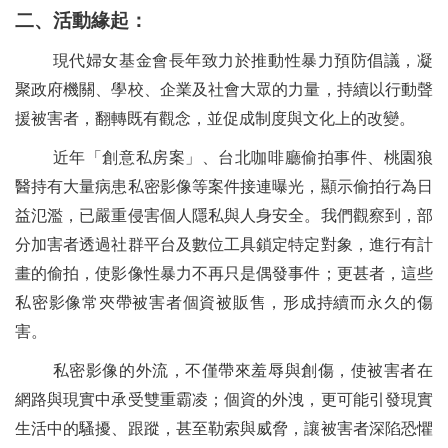
二、活動緣起：
現代婦女基金會長年致力於推動性暴力預防倡議，凝
聚政府機關、學校、企業及社會大眾的力量，持續以行動聲
援被害者，翻轉既有觀念，並促成制度與文化上的改變。
近年「創意私房案」、台北咖啡廳偷拍事件、桃園狼
醫持有大量病患私密影像等案件接連曝光，顯示偷拍行為日
益氾濫，已嚴重侵害個人隱私與人身安全。我們觀察到，部
分加害者透過社群平台及數位工具鎖定特定對象，進行有計
畫的偷拍，使影像性暴力不再只是偶發事件；更甚者，這些
私密影像常夾帶被害者個資被販售，形成持續而永久的傷
害。
私密影像的外流，不僅帶來羞辱與創傷，使被害者在
網路與現實中承受雙重霸凌；個資的外洩，更可能引發現實
生活中的騷擾、跟蹤，甚至勒索與威脅，讓被害者深陷恐懼