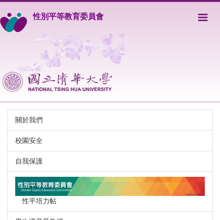
跳
性別平等教育委員會
到
主
要
內
容
區
關於我們
校園安全
自我保護
性平培力帖