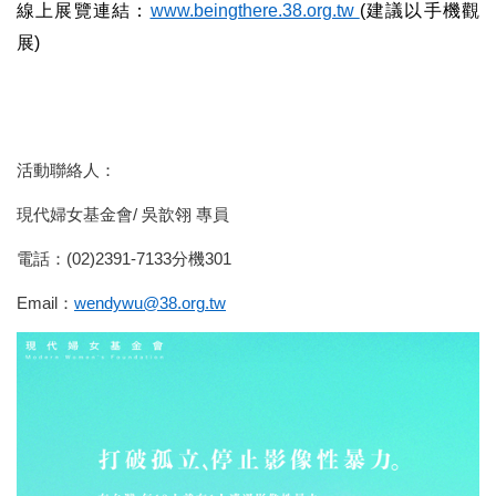
線上展覽連結：
www.beingthere.38.org.tw
(
建議以手機觀
展)
活動聯絡人：
現代婦女基金會/ 吳歆翎 專員
電話：(02)2391-7133分機301
Email
：
wendywu@38.org.tw